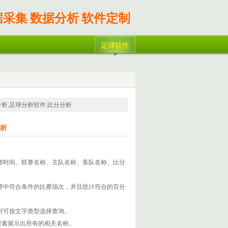
据采集
数据分析
软件定制
足球软件
分析,足球分析软件,比分分析
析
比赛时间、联赛名称、主队名称、客队名称、比分
比赛中符合条件的比赛场次，并且统计符合的百分
时可按文字类型选择查询。
搜索展示出所有的相关名称。