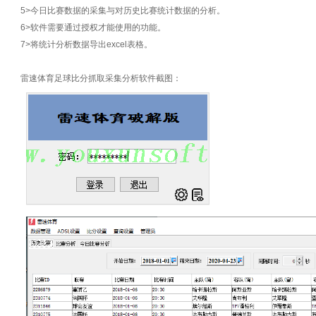
5>今日比赛数据的采集与对历史比赛统计数据的分析。
6>软件需要通过授权才能使用的功能。
7>将统计分析数据导出excel表格。
雷速体育足球比分抓取采集分析软件截图：