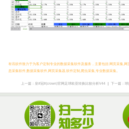
有讯软件致力于为客户定制专业的数据采集软件及服务，主要包括:网页采集,网页
息采集软件,数据采集软件,网页采集器,软件定制,爬虫采集,专业数据采集。
上一篇：皇#冠#(crown)官网足球欧亚转换比较分析V44
|
下一篇：球